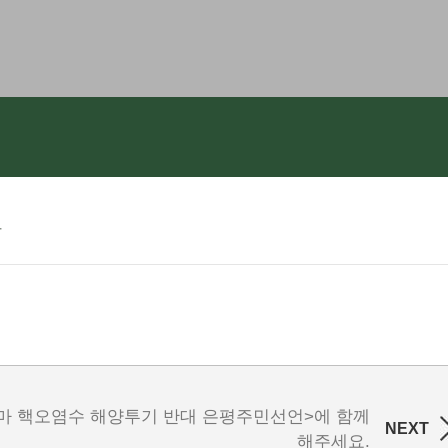
사
마 핵오염수 해양투기 반대 은평주민선언>에 함께
NEXT
해주세요.