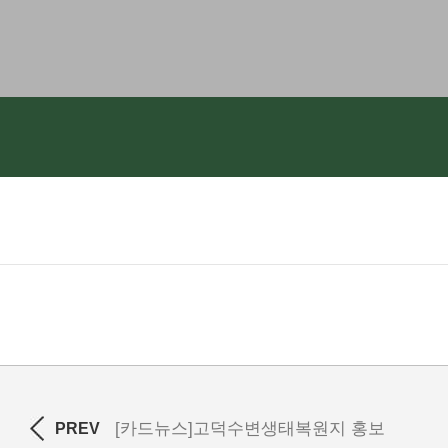
[카드뉴스]고덕수변생태복원지 홍보
PREV