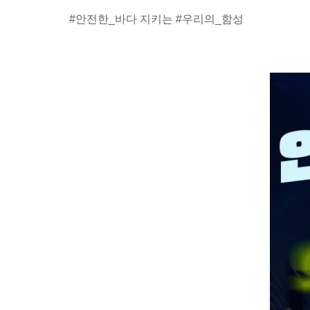
#안전한_바다
지키는
#우리의_함성