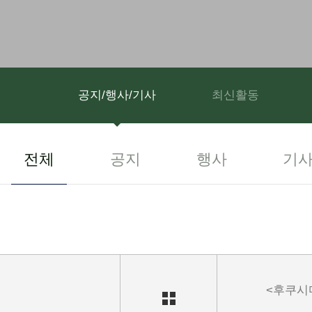
공지/행사/기사
최신활동
전체
공지
행사
기
<후쿠시