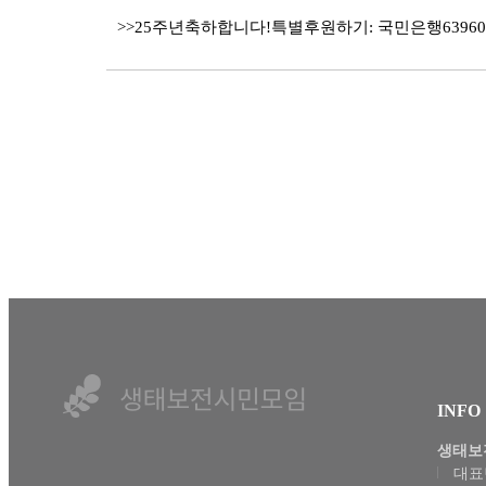
>>25주년축하합니다!특별후원하기: 국민은행639601-0
INFO
생태보
대표번