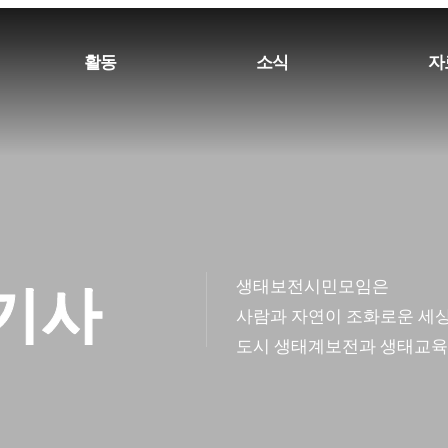
활동
소식
자
생태계보전
공지/행사/기사
활동
생물종보전
최신활동
조사
생태교육
교육
생태보전시민모임은
/기사
소식
사람과 자연이 조화로운 세상
도시 생태계보전과 생태교육