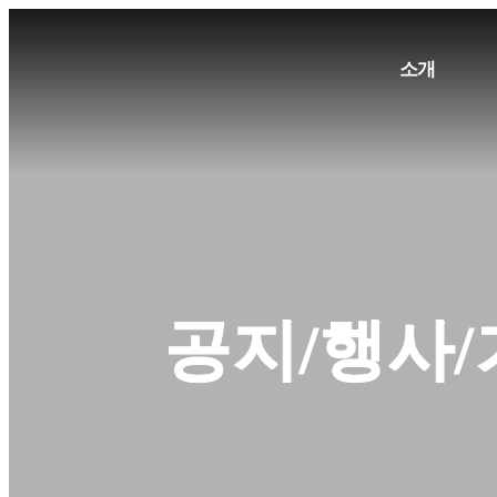
소개
단체소개
주요성과
협력조직
공지/행사
재정보고/총회
오시는길