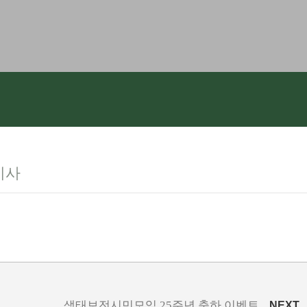
기사
생태보전시민모임 25주년 축하 이벤트
NEXT