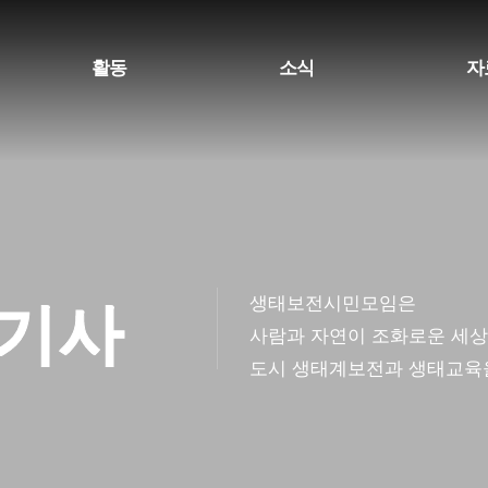
활동
소식
자
생태계보전
공지/행사/기사
활동
생물종보전
최신활동
조사
생태교육
교육
생태보전시민모임은
/기사
소식
사람과 자연이 조화로운 세상
도시 생태계보전과 생태교육