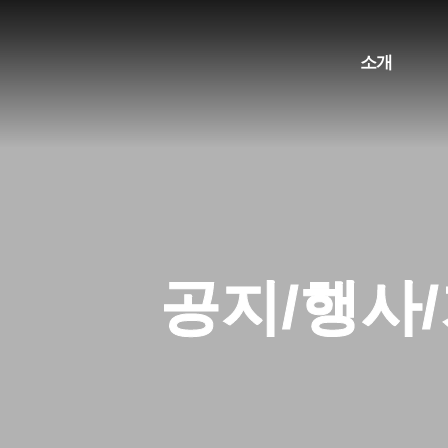
소개
단체소개
주요성과
협력조직
공지/행사
재정보고/총회
오시는길