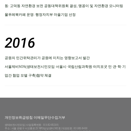
동: 고덕동 자연환경 보전 공동대책위원회 결성, 맹꽁이 및 자연환경 모니터링
물푸레북카페 운영: 행정자치부 마을기업 선정
2016
공원의 민간위탁관리가 공원에 미치는 영향보고서 발간
서울제비SOS(생태보전시민모임·서울시·국립산림과학원·터치포굿 민·관·학·기
업간 협업 모델 구축)협약 체결
개인정보취급방침 이메일무단수집거부
생태보전시민모임 | 사업등록번호 : 111-82-05510 |
주소 : 서울 은평구 서오릉로 23 NPO상상센터 302호 | 대표번호 : 02-381-9410