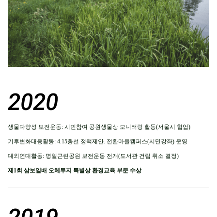
2020
생물다양성 보전운동: 시민참여 공원생물상 모니터링 활동(서울시 협업)
기후변화대응활동: 4.15총선 정책제안. 전환마을캠퍼스(시민강좌) 운영
대외연대활동: 명일근린공원 보전운동 전개(도서관 건립 취소 결정)
제1회 삼보일배 오체투지 특별상 환경교육 부문 수상