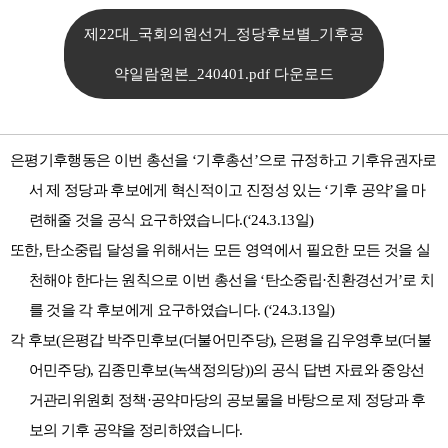
제22대_국회의원선거_정당후보별_기후공
약일람원본_240401.pdf 다운로드
은평기후행동은 이번 총선을
‘
기후총선
’
으로 규정하고 기후유권자로
서 제 정당과 후보에게 혁신적이고 진정성 있는
‘
기후 공약
’
을 마
련해줄 것을 공식 요구하였습니다
.
(‘24.3.13
일
)
또한
,
탄소중립 달성을 위해서는 모든 영역에서 필요한 모든 것을 실
천해야 한다는 원칙으로 이번 총선을
‘
탄소중립
·
친환경선거
’
로 치
를 것을 각 후보에게 요구하였습니다
. (‘24.3.13
일
)
각 후보
(
은평갑 박주민
후보
(
더불어민주당
),
은평을 김우영
후보
(
더불
어민주당
),
김종민
후보
(
녹색정의당
))
의 공식 답변 자료와 중앙선
거관리위원회 정책
·
공약마당의 공보물을 바탕으로 제 정당과 후
보의 기후 공약을 정리하였습니다
.