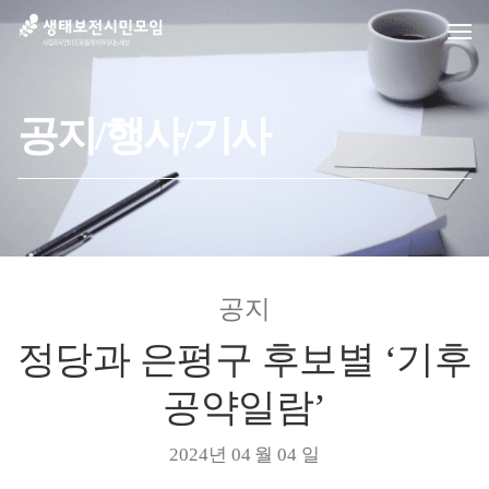
공지/행사/기사
공지
정당과 은평구 후보별 ‘기후
공약일람’
2024년 04 월 04 일