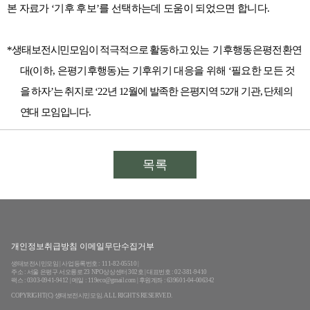
본 자료가
‘
기후 후보
’
를 선택하는데 도움이 되었으면 합니다
.
*
생태보전시민모임이 적극적으로 활동하고 있는
기후행동은평전환연
대
(
이하
,
은평기후행동
)
는 기후위기 대응을 위해
‘
필요한 모든 것
을 하자
’
는 취지로
‘22
년
12
월에 발족한 은평지역
52
개 기관
,
단체의
연대 모임입니다.
목록
개인정보취급방침 이메일무단수집거부
생태보전시민모임 | 사업등록번호 : 111-82-05510 |
주소 : 서울 은평구 서오릉로 23 NPO상상센터 302호 | 대표번호 : 02-381-9410
팩스 : 0303-0941-9412 | 메일 : 119eco@gmail.com | 후원계좌 : 639601-04-006342
COPYRIGHT(C) 생태보전시민모임. ALL RIGHTS RESERVED.