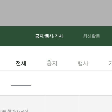
공지/행사/기사
최신활동
전체
공지
행사
워크숍 참가자모집